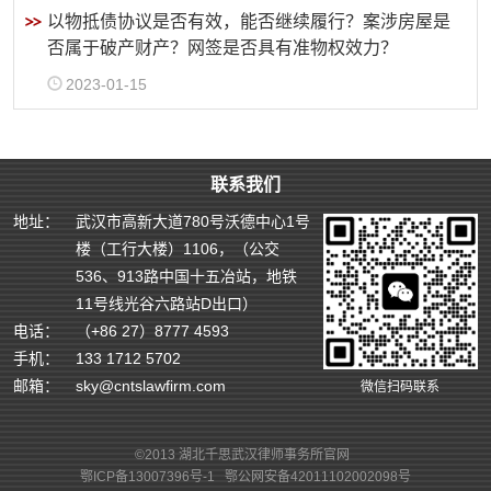
以物抵债协议是否有效，能否继续履行？案涉房屋是
否属于破产财产？网签是否具有准物权效力？
2023-01-15
联系我们
地址：
武汉市高新大道780号沃德中心1号
楼（工行大楼）1106，（公交
536、913路中国十五冶站，地铁
11号线光谷六路站D出口）
电话：
（+86 27）8777 4593
手机：
133 1712 5702
邮箱：
sky@cntslawfirm.com
微信扫码联系
©2013 湖北千思武汉律师事务所官网
鄂ICP备13007396号-1
鄂公网安备42011102002098号