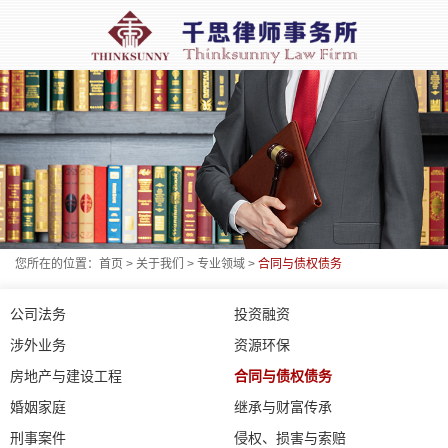
您所在的位置：
首页
>
关于我们
>
专业领域
>
合同与债权债务
公司法务
投资融资
涉外业务
资源环保
房地产与建设工程
合同与债权债务
婚姻家庭
继承与财富传承
刑事案件
侵权、损害与索赔